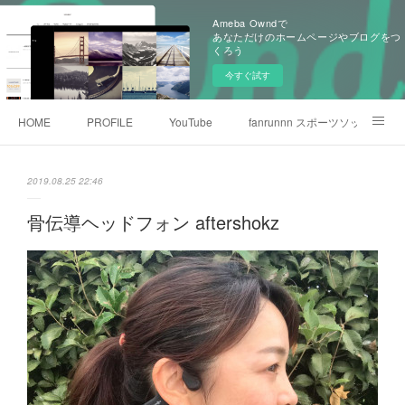
Ameba Owndで
あなただけのホームページやブログをつ
くろう
今すぐ試す
HOME
PROFILE
YouTube
fanrunnn スポーツソックス
オフィシャルLINE
2019.08.25 22:46
骨伝導ヘッドフォン aftershokz